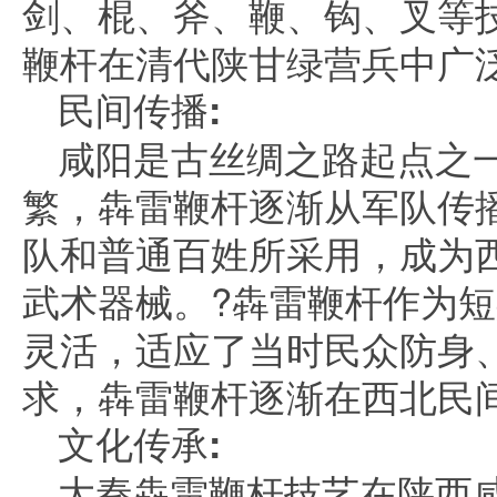
剑、棍、斧、鞭、钩、叉等
鞭杆在清代陕甘绿营兵中广
民间传播:
咸阳是古丝绸之路起点之
繁，犇雷鞭杆逐渐从军队传
队和普通百姓所采用，成为
武术器械。?犇雷鞭杆作为
灵活，适应了当时民众防身
求，犇雷鞭杆逐渐在西北民
文化传承:
大秦犇雷鞭杆技艺在陕西