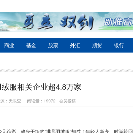
商业
基金
股票
外汇
期货
银行
绒服相关企业超4.8万家
来源：天眼查
阅读量：19972 会员投稿
少见踪影，修身干练的“排骨羽绒服”却成了年轻人新宠，时尚轮