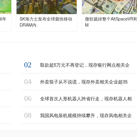
6年
SK海力士发布全球最快移动
微软裁掉整个AltSpaceVR
DRAM内
M
02
取款超5万元不再登记，现存银行网点相关企
04
外卖筷子从不说谎，现存外卖相关企业超35
06
全球首次人形机器人跨省行走，现存机器人相
08
我国风电装机规模持续攀升，现存风电相关企