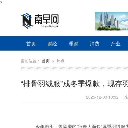
?
首页
财经
理财
消费
产业
当前位置：
首页
>
热点
“排骨羽绒服”成冬季爆款，现存羽
2025-12-03 10:32
今年街头，曾风靡的“行走大面包”厚重羽绒服