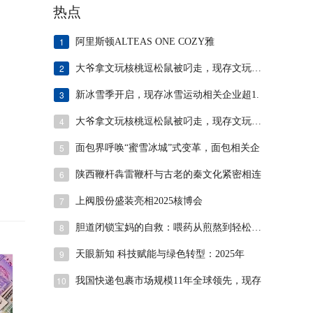
热点
1
阿里斯顿ALTEAS ONE COZY雅
2
大爷拿文玩核桃逗松鼠被叼走，现存文玩相关
3
新冰雪季开启，现存冰雪运动相关企业超1.
4
大爷拿文玩核桃逗松鼠被叼走，现存文玩相关
5
面包界呼唤“蜜雪冰城”式变革，面包相关企
6
陕西鞭杆犇雷鞭杆与古老的秦文化紧密相连
7
上阀股份盛装亮相2025核博会
8
胆道闭锁宝妈的自救：喂药从煎熬到轻松，我
9
天眼新知 科技赋能与绿色转型：2025年
10
我国快递包裹市场规模11年全球领先，现存