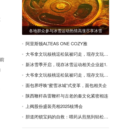
太
各地群众参与冰雪运动热情高涨尽享冰雪
，
阿里斯顿ALTEAS ONE COZY雅
大爷拿文玩核桃逗松鼠被叼走，现存文玩相关
目前
新冰雪季开启，现存冰雪运动相关企业超1.
的
大爷拿文玩核桃逗松鼠被叼走，现存文玩相关
面包界呼唤“蜜雪冰城”式变革，面包相关企
占
陕西鞭杆犇雷鞭杆与古老的秦文化紧密相连
上阀股份盛装亮相2025核博会
胆道闭锁宝妈的自救：喂药从煎熬到轻松，我