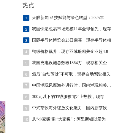
热点
1
天眼新知 科技赋能与绿色转型：2025年
2
我国快递包裹市场规模11年全球领先，现存
3
国际半导体博览会23日启幕，现存半导体相
4
鸭绒价格飙升，现存羽绒服相关企业超4.8
5
我国充电设施总数破1864万，现存相关企
6
酒后“自动驾驶”不可取，现存自动驾驶相关
7
中国潮玩风靡海外进行时，国内潮玩相关企业
8
300元以下的羽绒服被“吵”上热搜，现存
9
中式茶饮海外绽放文化魅力，国内新茶饮相关
10
从“小家暖”到“大家暖”：阿里斯顿以爱为