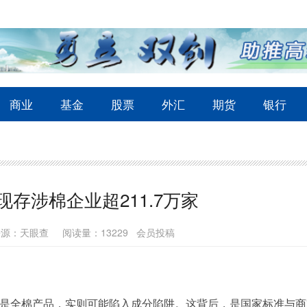
商业
基金
股票
外汇
期货
银行
现存涉棉企业超211.7万家
来源：天眼查
阅读量：13229 会员投稿
到的是全棉产品，实则可能陷入成分陷阱。这背后，是国家标准与商