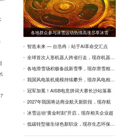
不
各地群众参与冰雪运动热情高涨尽享冰雪
掺
智造未来 — 台浩冉：站于AI革命交汇点
全球首次人形机器人跨省行走，现存机器人相
目
各地滑雪场积极备战新雪季，现存滑雪相关企
长
我国风电装机规模持续攀升，现存风电相关企
冠军加冕！AISB电竞拼词大赛长沙站落幕
7
2027年我国将达商业航天新阶段，现存航
冰雪运动“黄金时刻”开启，现存相关企业超
低碳转型催生绿色新职业，现存生态环保相关