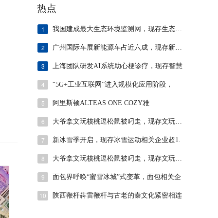
热点
1
我国建成最大生态环境监测网，现存生态环保
2
广州国际车展新能源车占近六成，现存新能源
3
上海团队研发AI系统助心梗诊疗，现存智慧
4
“5G+工业互联网”进入规模化应用阶段，
5
阿里斯顿ALTEAS ONE COZY雅
6
大爷拿文玩核桃逗松鼠被叼走，现存文玩相关
7
新冰雪季开启，现存冰雪运动相关企业超1.
8
大爷拿文玩核桃逗松鼠被叼走，现存文玩相关
9
面包界呼唤“蜜雪冰城”式变革，面包相关企
10
陕西鞭杆犇雷鞭杆与古老的秦文化紧密相连