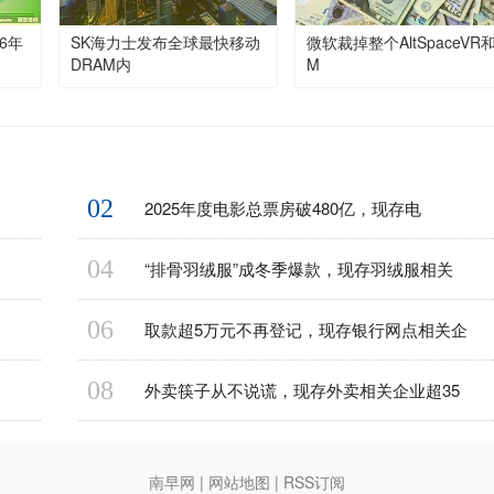
6年
SK海力士发布全球最快移动
微软裁掉整个AltSpaceVR
DRAM内
M
02
2025年度电影总票房破480亿，现存电
04
“排骨羽绒服”成冬季爆款，现存羽绒服相关
06
取款超5万元不再登记，现存银行网点相关企
08
外卖筷子从不说谎，现存外卖相关企业超35
南早网
|
网站地图
|
RSS订阅