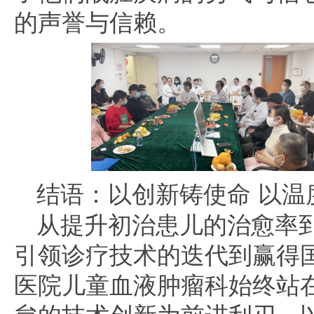
的声誉与信赖。
结语：以创新铸使命 以温
从提升初治患儿的治愈率
引领诊疗技术的迭代到赢得
医院儿童血液肿瘤科始终站
怠的技术创新为前进利刃，