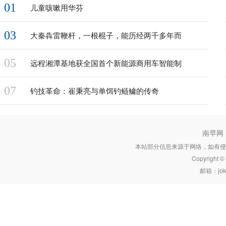
01
儿童咳嗽用华芬
03
大秦犇雷鞭杆，一根棍子，能历经两千多年而
05
远程湘潭基地获全国首个新能源商用车智能制
07
钓技革命：崔秉亮与单饵钓鲢鳙的传奇
南早网
本站部分信息来源于网络，如有侵
Copyright 
邮箱：joke