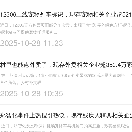
12306上线宠物列车标识，现存宠物相关企业超521
近日，12306官方购票页面部分车次旁，出现了带“宠”字的绿色方框标
标注站点间提供宠物托运服务...
2025-10-28 11:23
村里也能点外卖了，现存外卖相关企业超350.4万
在江苏徐州大彭镇，4岁小雨收到9.9元外卖蛋糕的欢乐场景火遍网络，
各个角落。乡村外卖崛...
2025-10-28 10:35
郑智化事件上热搜引热议，现存残疾人辅具相关企业
近日，郑智化发文称深圳机场升降车与机舱门的高度差，致其登机艰难