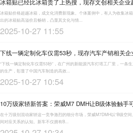
冰箱贴已经比冰箱贵了上热搜，现存文创相关企业超1
冰箱贴价格超越冰箱，成文化消费新现象。个体案例中，有人为收集冰箱
出的冰箱贴高溢价且畅销，凸显其文化与情...
2025-10-27 11:55
下线一辆定制化车仅需53秒，现存汽车产销相关企业超
“下线一辆定制化车仅需53秒”，在广州的新能源汽车灯塔工厂里，一条
的生产，彰显了中国汽车制造的高效...
2025-10-27 10:54
10万级家轿新答案：荣威M7 DMH让B级体验触手
在十万级别混动家轿这一竞争激烈的细分市场，荣威M7DMH以“B级空
间对应关系的认知。新车不仅拥有B...
2025-10-27 10:34