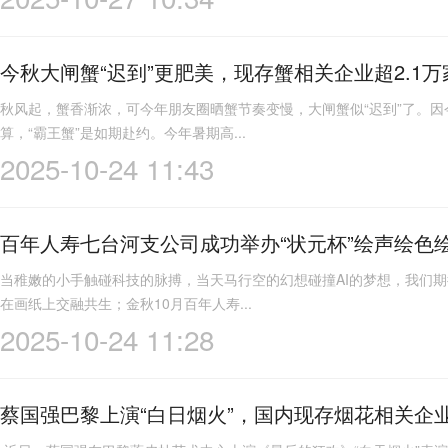
今秋大闸蟹“迟到”更肥美，现存蟹相关企业超2.1万
秋风起，蟹香渐浓，可今年朋友圈晒蟹节奏变慢，大闸蟹似“迟到”了。
算，“霸王蟹”是如期赴约。今年暑期高...
2025-10-24 11:43
百年人寿七台河支公司成功举办“状元杯”绘声绘色
当稚嫩的小手触碰科技的脉搏，当天马行空的幻想碰撞AI的梦想，我们
在画纸上交融共生；金秋10月百年人寿...
2025-10-24 11:28
蔡国强巴黎上演“白日烟火”，国内现存烟花相关企业