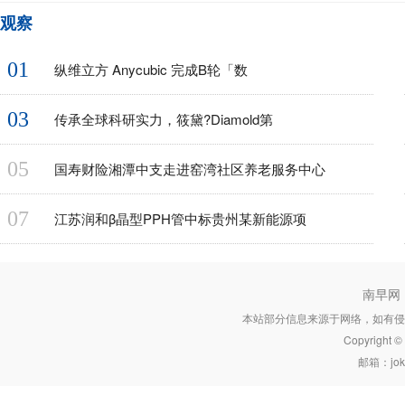
观察
01
纵维立方 Anycubic 完成B轮「数
03
传承全球科研实力，筱黛?Diamold第
05
国寿财险湘潭中支走进窑湾社区养老服务中心
07
江苏润和β晶型PPH管中标贵州某新能源项
南早网
本站部分信息来源于网络，如有侵
Copyright 
邮箱：joke